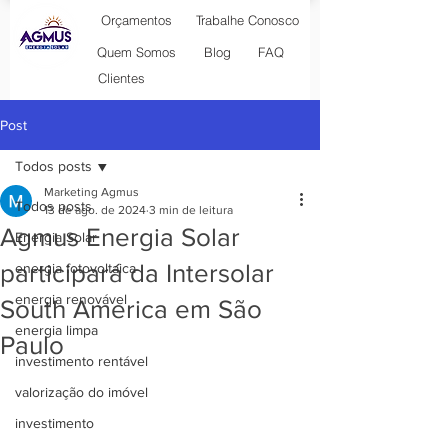
Orçamentos
Trabalhe Conosco
Blog
Quem Somos
FAQ
Clientes
Post
Todos posts
Marketing Agmus
Todos posts
13 de ago. de 2024
3 min de leitura
Agmus Energia Solar
Energia Solar
participará da Intersolar
energia fotovoltaica
energia renovável
South America em São
energia limpa
Paulo
investimento rentável
valorização do imóvel
investimento