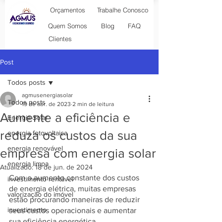
Orçamentos
Trabalhe Conosco
Blog
Quem Somos
FAQ
Clientes
Post
Todos posts
agmusenergiasolar
Todos posts
19 de abr. de 2023
2 min de leitura
Aumente a eficiência e
Energia Solar
reduza os custos da sua
energia fotovoltaica
energia renovável
empresa com energia solar
energia limpa
Atualizado:
18 de jun. de 2024
Com o aumento constante dos custos 
investimento rentável
de energia elétrica, muitas empresas 
valorização do imóvel
estão procurando maneiras de reduzir 
investimento
seus custos operacionais e aumentar 
sua eficiência energética. 