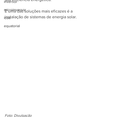
inversor
microinversor
E uma das soluções mais eficazes é a 
instalação de sistemas de energia solar.
lcoe
equatorial
Foto: Divulgação