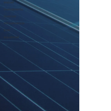
imóvel
investimento
inversor
microinversor
lcoe
equatorial