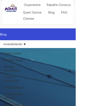
Orçamentos
Trabalhe Conosco
Blog
Quem Somos
FAQ
Clientes
Blog
investimento
Todos posts
Energia Solar
energia
fotovoltaica
energia
renovável
energia limpa
investimento
rentável
valorização do