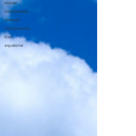
imóvel
investimento
inversor
microinversor
lcoe
equatorial