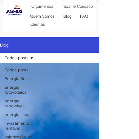
Orçamentos
Trabalhe Conosco
Blog
Quem Somos
FAQ
Clientes
Blog
Todos posts
Todos posts
Energia Solar
energia
fotovoltaica
energia
renovável
energia limpa
investimento
rentável
valorização do