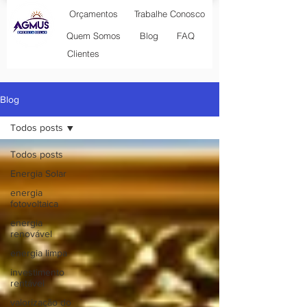
Orçamentos
Trabalhe Conosco
Blog
Quem Somos
FAQ
Clientes
Blog
Todos posts
Todos posts
Energia Solar
energia
fotovoltaica
energia
renovável
energia limpa
investimento
rentável
valorização do