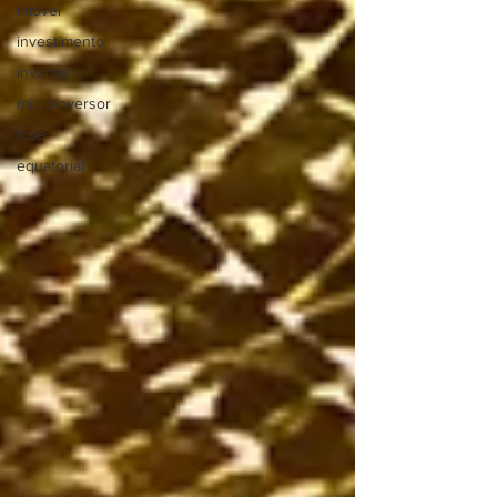
imóvel
investimento
inversor
microinversor
lcoe
equatorial