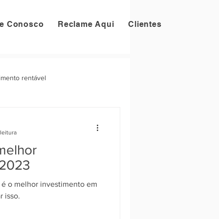
he Conosco
Reclame Aqui
Clientes
imento rentável
leitura
 melhor
 2023
r é o melhor investimento em
r isso.