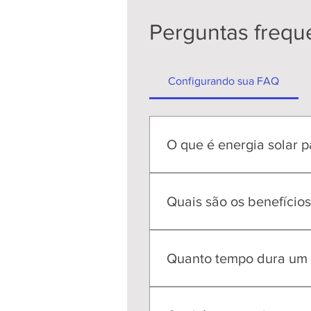
Perguntas frequ
Configurando sua FAQ
O que é energia solar p
A energia solar para residênc
solares, inversor e outros co
Quais são os benefícios
Os benefícios incluem reduçã
elétrica e aumento do valor d
Quanto tempo dura um s
Um sistema de energia solar 