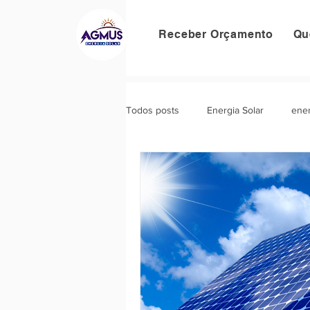
Receber Orçamento
Qu
Todos posts
Energia Solar
ener
valorização do imóvel
investim