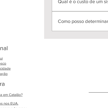
Qual é o custo de um si
O custo de um sistema de ene
taxas de instalação e dos inc
Como posso determinar
O tamanho do sistema necessá
avaliar o seu consumo de ene
onal
ui
osco
acidade
iação
ra
na em Catalão?
os nos EUA.