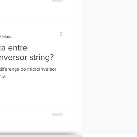
 leitura
ça entre
nversor string?
diferença do microinversor
ora.