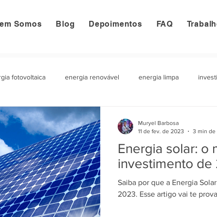
em Somos
Blog
Depoimentos
FAQ
Trabal
gia fotovoltaica
energia renovável
energia limpa
invest
ento
inversor
microinversor
lcoe
equatorial
Muryel Barbosa
11 de fev. de 2023
3 min de 
Energia solar: o
investimento de
Saiba por que a Energia Sola
2023. Esse artigo vai te prova