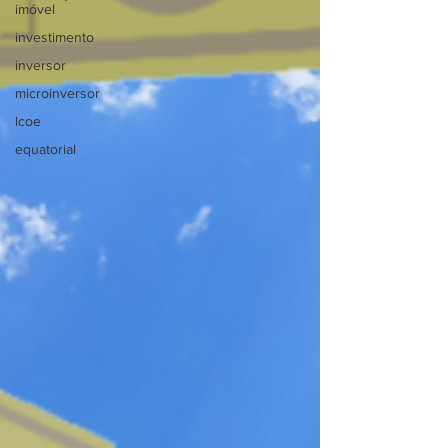
imóvel
investimento
inversor
microinversor
lcoe
equatorial