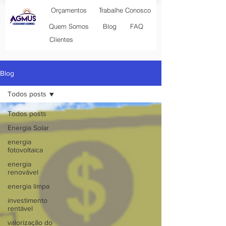
Orçamentos
Trabalhe Conosco
Blog
Quem Somos
FAQ
Clientes
Blog
Todos posts
Todos posts
Energia Solar
energia
fotovoltaica
energia
renovável
energia limpa
investimento
rentável
valorização do