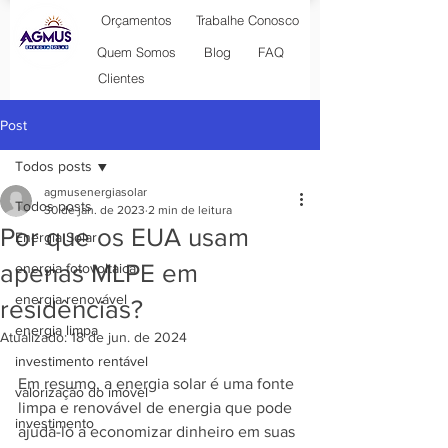
Orçamentos
Trabalhe Conosco
Blog
Quem Somos
FAQ
Clientes
Post
Todos posts
agmusenergiasolar
Todos posts
30 de jan. de 2023
2 min de leitura
Por que os EUA usam
Energia Solar
apenas MLPE em
energia fotovoltaica
energia renovável
residências?
energia limpa
Atualizado:
18 de jun. de 2024
investimento rentável
Em resumo, a energia solar é uma fonte 
valorização do imóvel
limpa e renovável de energia que pode 
investimento
ajudá-lo a economizar dinheiro em suas 